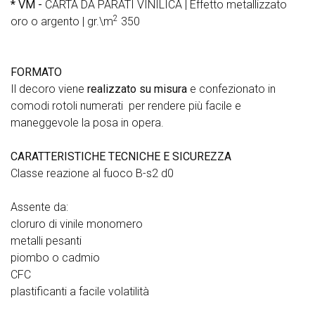
* VM -
CARTA DA PARATI VINILICA | Effetto metallizzato
2
oro o argento | gr.\m
350
FORMATO
Il decoro viene
realizzato su misura
e confezionato in
comodi rotoli numerati per rendere più facile e
maneggevole la posa in opera.
CARATTERISTICHE TECNICHE E SICUREZZA
Classe reazione al fuoco B-s2 d0
Assente da:
cloruro di vinile monomero
metalli pesanti
piombo o cadmio
CFC
plastificanti a facile volatilità