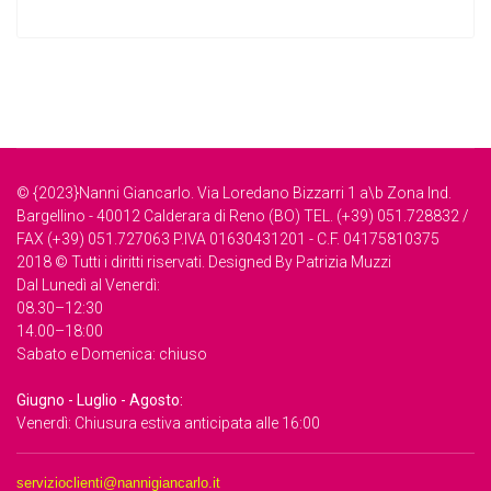
© {2023}Nanni Giancarlo. Via Loredano Bizzarri 1 a\b Zona Ind.
Bargellino - 40012 Calderara di Reno (BO) TEL. (+39) 051.728832 /
FAX (+39) 051.727063 P.IVA 01630431201 - C.F. 04175810375
2018 © Tutti i diritti riservati. Designed By Patrizia Muzzi
Dal Lunedì al Venerdì:
08.30–12:30
14.00–18:00
Sabato e Domenica: chiuso
Giugno - Luglio - Agosto:
Venerdì: Chiusura estiva anticipata alle 16:00
servizioclienti@nannigiancarlo.it