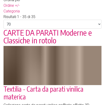
Ordine +/-
Categoria
Risultati 1 - 35 di 35
CARTE DA PARATI Moderne e
Classiche in rotolo
Textilia - Carta da parati vinilica
materica