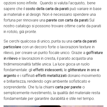
opzioni sono infinite. Quando si valuta l'acquisto, bene
sapere che il
costo della carta da parati
può variare in base
ai materiali e al design. Non è necessario spendere una
fortuna per rinnovare una
parete con carta da parati
.Sul
nostro catalogo si possono trovare ottime carte da parati
in rotolo, già pronte.
Se cerchi qualcosa di unico, punta su una
carta da parati
particolare
con un decoro forte o lavorazioni texture in
rilievo, per creare un punto focale unico. Grazie a
goffrature
in rilievo
e lavorazioni in cresta, il parato acquista una
tridimensionalità tattile unica. La luce gioca un ruolo
fondamentale: gli
effetti iridescenti
, le
glitterature in oro e
argento
e i raffinati
effetti metallizzati
donano movimento
e brillantezza, rendendo ogni ambiente sofisticato e
sorprendente. Che tu la chiami
carta per parete
o
semplicemente rivestimento, la qualità del materiale resta
fondamentale per garantire durabilità e stile nel tempo.