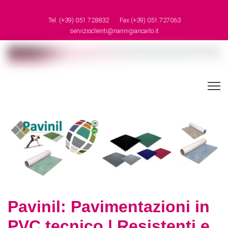
Tel. (+39) 051.728832
Fax (+39) 051.727063
servizioclienti@nannigiancarlo.it
Pavinil: Pavimentazioni in PVC
tecnico |
Resistenti e