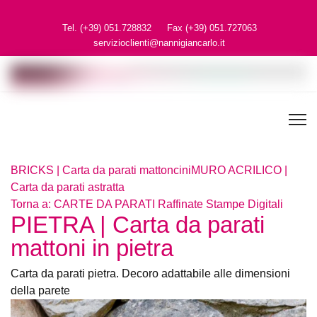
Tel. (+39) 051.728832
Fax (+39) 051.727063
servizioclienti@nannigiancarlo.it
BRICKS | Carta da parati mattoncini
MURO ACRILICO | Carta
da parati astratta
Torna a: CARTE DA PARATI Raffinate Stampe Digitali
PIETRA | Carta da parati mattoni
in pietra
Carta da parati pietra. Decoro adattabile alle dimensioni
della parete