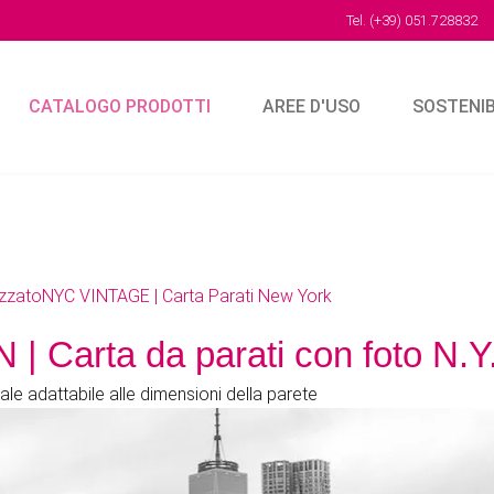
Tel. (+39) 051.728832
E
CATALOGO PRODOTTI
AREE D'USO
SOSTENI
izzato
NYC VINTAGE | Carta Parati New York
a da parati con foto N.Y.
ale adattabile alle dimensioni della parete