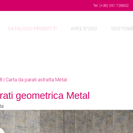
Tel. (+39) 051.728832
Fa
CATALOGO PRODOTTI
AREE D'USO
SOSTENIBI
8 | Carta da parati astratta Metal
ali
rati geometrica Metal
ta