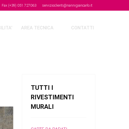
x (+39) 051.727063
servizioclienti@nannigiancarlo.it
LITA'
AREA TECNICA
CONTATTI
TUTTI I
RIVESTIMENTI
MURALI