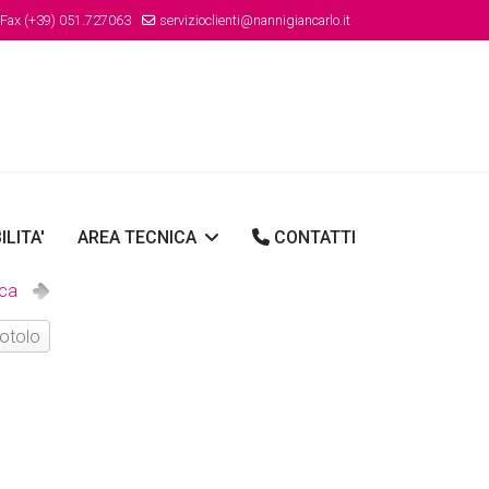
Fax (+39) 051.727063
servizioclienti@nannigiancarlo.it
ILITA'
AREA TECNICA
CONTATTI
ica
otolo