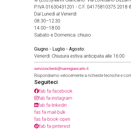
P.IVA 01630431201 - C.F. 04175810375 2018 © Tutt
Dal Lunedì al Venerdì:
08.30–12:30
14.00–18:00
Sabato e Domenica: chiuso
Giugno - Luglio - Agosto:
Venerdì: Chiusura estiva anticipata alle 16:00
servizioclienti@nannigiancarlo.it
Rispondiamo velocemente a richieste tecniche e co
Seguiteci
fab fa-facebook
fab fa-instagram
fab fa-linkedin
fas fa-mail-bulk
fas fa-book-open
fab fa-pinterest