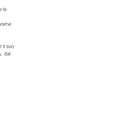
e le
nonime
 il suo
a,
dal