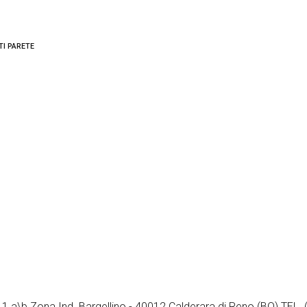
TI PARETE
i 1 a\b Zona Ind. Bargellino - 40012 Calderara di Reno (BO) TEL