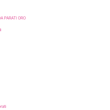
DA PARATI ORO
i
rati