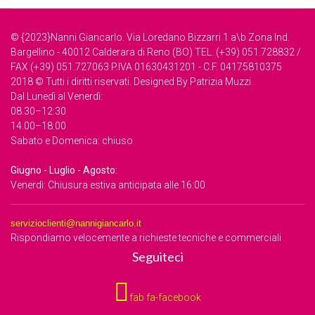
© {2023}Nanni Giancarlo. Via Loredano Bizzarri 1 a\b Zona Ind.
Bargellino - 40012 Calderara di Reno (BO) TEL. (+39) 051.728832 /
FAX (+39) 051.727063 P.IVA 01630431201 - C.F. 04175810375
2018 © Tutti i diritti riservati. Designed By Patrizia Muzzi
Dal Lunedì al Venerdì:
08.30–12:30
14.00–18:00
Sabato e Domenica: chiuso
Giugno - Luglio - Agosto:
Venerdì: Chiusura estiva anticipata alle 16:00
servizioclienti@nannigiancarlo.it
Rispondiamo velocemente a richieste tecniche e commerciali
Seguiteci
fab fa-facebook