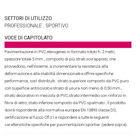
SETTORI DI UTILIZZO
PROFESSIONALE . SPORTIVO
VOCE DI CAPITOLATO
Pavimentazione
in PVC eterogeneo
in formato
rotolo h. 2 metri,
spessore totale 5 mm.,
composto di più strati sovrapposti,
che
provvedono, nell’insieme, a incrementare la resistenza alla
deformazione e alla stabilità dimensionale e offrire specifiche
performance, così distribuiti: strato superiore composto da
PVC puro
con superficie antiscivolo e strato di usura non meno di 0,50 mm.,
strato decorativo in mescola di PVC,strato
intermedio con rinforzo in
fibra di vetro,
stato inferiore composto da PVC spalmato
. Il
prodotto
dovrà
rispondente alla normativa europea EN 13893 classe DS,
certificazione al fuoco Cfl s1 e rispondere
a tutte le seguenti
caratteristiche specifiche per pavimentazioni sportive (vedere sopra).