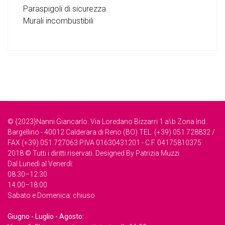
Paraspigoli di sicurezza
Murali incombustibili
© {2023}Nanni Giancarlo. Via Loredano Bizzarri 1 a\b Zona Ind.
Bargellino - 40012 Calderara di Reno (BO) TEL. (+39) 051.728832 /
FAX (+39) 051.727063 P.IVA 01630431201 - C.F. 04175810375
2018 © Tutti i diritti riservati. Designed By Patrizia Muzzi
Dal Lunedì al Venerdì:
08.30–12:30
14.00–18:00
Sabato e Domenica: chiuso
Giugno - Luglio - Agosto: