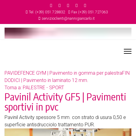
Tel. (+39) 051.728832
Fax (+39) 051.727063
servizioclienti@nannigiancarlo.it
PAVIDEFENCE GYM | Pavimento in gomma per palestra
FIN
DODICI | Pavimento in laminato 12 mm.
Torna a: PALESTRE - SPORT
Pavinil Activity GF5 | Pavimenti
sportivi in pvc
Pavinil Activity spessore 5 mm. con strato di usura 0,50 e
superficie antisdrucciolo trattamento PUR.