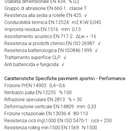
Stabilità dimensionale EN 434: % 0,2
Gruppo di abrasione EN 660-1: classe T
Resistenza alla sedia a rotelle EN 425: √
Conducibilità termica EN 12524: m2 K\W 0,045
Impronta residua EN 1516: mm. 0,13
Assorbimento acustico EN 717-2: ΔLw = -16
Resistenza ai prodotti chimici EN ISO 26987: √
Resistenza batteriologica EN ISO846:1999: √
Trattamento superficie CLP: √
Anti battericida e fungicida: √
Caratteristiche Specifiche pavimenti sportivi - Performance
Frizione PrEN 14903: 0,4—0,6
Rimbalzo palla EN 12235: % 100
Rifrazione speculare EN 2813: % < 30
Deformazione verticale EN 14809: mm. 0,33
Frizione rotazionale EN 13036-4: 80-110
Resistenza cicli mg\1000 EN ISO 5470-1: cicli < 250
Resistenza rolling min.1500 EN 1569: N 1500