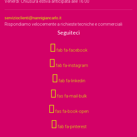
Venerdì: Chiusura estiva anticipata alle 16:00
servizioclienti@nannigiancarlo.it
Rispondiamo velocemente a richieste tecniche e commerciali
Seguiteci
fab fa-facebook
fab fa-instagram
fab fa-linkedin
fas fa-mail-bulk
fas fa-book-open
fab fa-pinterest