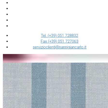
Tel. (+39) 051.728832
Fax (+39) 051.727063
servizioclienti@nannigiancarlo.it