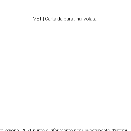
MET | Carta da parati nunvolata
ollezione 2021 punto di riferimento per il rivestimento d'interni