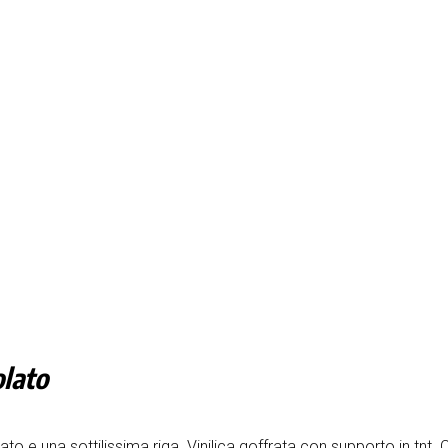
olato
o e una sottilissima riga. Vinilica goffrata con supporto in tnt. C