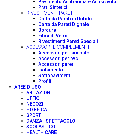
Pavimento Antitrauma e Antiscivolo
Prati Sintetici
RIVESTIMENTI PARETI
Carta da Parati in Rotolo
Carta da Parati Digitale
Bordure
Fibra di Vetro
Rivestimenti Pareti Speciali
ACCESSORI E COMPLEMENTI
Accessori per laminato
Accessori per pvc
Accessori pareti
Isolamento
Sottopavimenti
Profili
AREE D'USO
ABITAZIONI
UFFICI
NEGOZI
HO.RE.CA
SPORT
DANZA . SPETTACOLO
SCOLASTICO
HEALTH CARE