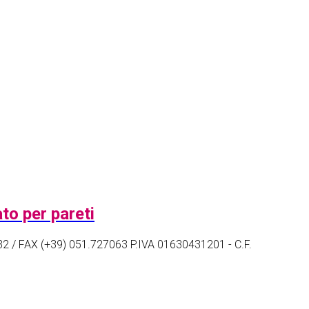
832 / FAX (+39) 051.727063 P.IVA 01630431201 - C.F.