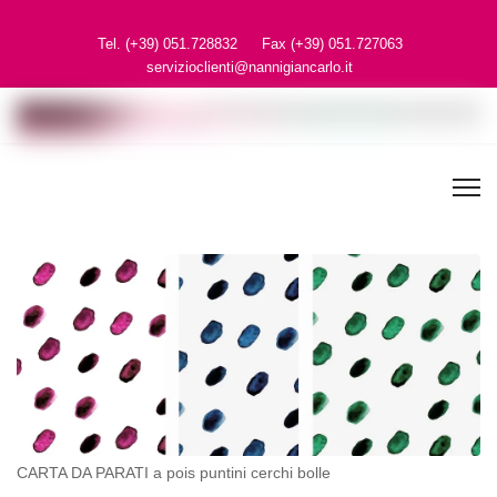
Tel. (+39) 051.728832
Fax (+39) 051.727063
servizioclienti@nannigiancarlo.it
CARTA DA PARATI a pois puntini cerchi bolle