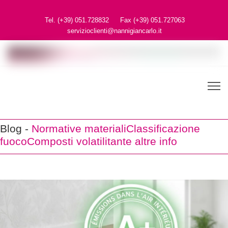
Tel. (+39) 051.728832
Fax (+39) 051.727063
servizioclienti@nannigiancarlo.it
Blog -
Normative materiali
Classificazione
fuoco
Composti volatili
tante altre info